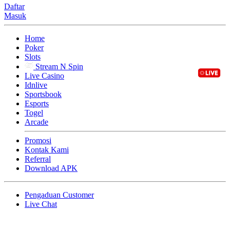
Daftar
Masuk
Home
Poker
Slots
Stream N Spin
Live Casino
Idnlive
Sportsbook
Esports
Togel
Arcade
Promosi
Kontak Kami
Referral
Download APK
Pengaduan Customer
Live Chat