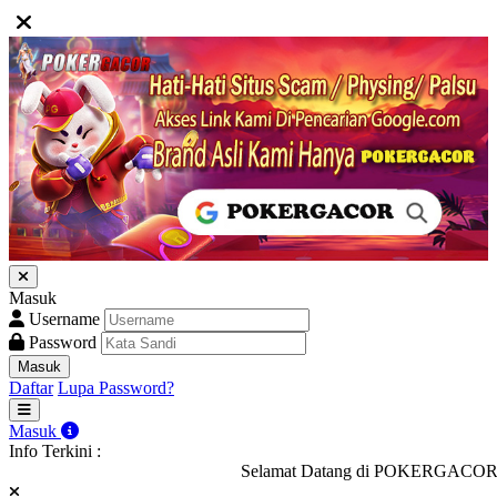
Masuk
Username
Password
Masuk
Daftar
Lupa Password?
Masuk
Info Terkini :
Selamat Datang di POKERGACOR Login,