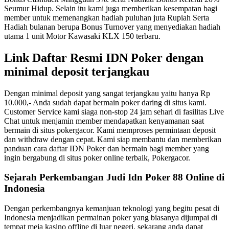
Seumur Hidup. Selain itu kami juga memberikan kesempatan bagi
member untuk memenangkan hadiah puluhan juta Rupiah Serta
Hadiah bulanan berupa Bonus Turnover yang menyediakan hadiah
utama 1 unit Motor Kawasaki KLX 150 terbaru.
Link Daftar Resmi IDN Poker dengan
minimal deposit terjangkau
Dengan minimal deposit yang sangat terjangkau yaitu hanya Rp
10.000,- Anda sudah dapat bermain poker daring di situs kami.
Customer Service kami siaga non-stop 24 jam sehari di fasilitas Live
Chat untuk menjamin member mendapatkan kenyamanan saat
bermain di situs pokergacor. Kami memproses permintaan deposit
dan withdraw dengan cepat. Kami siap membantu dan memberikan
panduan cara daftar IDN Poker dan bermain bagi member yang
ingin bergabung di situs poker online terbaik, Pokergacor.
Sejarah Perkembangan Judi Idn Poker 88 Online di
Indonesia
Dengan perkembangnya kemanjuan teknologi yang begitu pesat di
Indonesia menjadikan permainan poker yang biasanya dijumpai di
tempat meja kasino offline di luar negeri, sekarang anda dapat