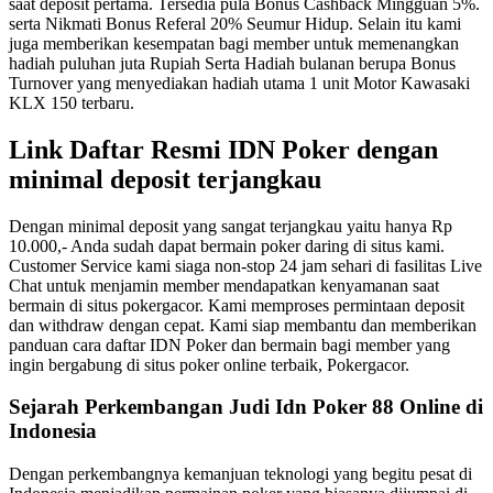
saat deposit pertama. Tersedia pula Bonus Cashback Mingguan 5%.
serta Nikmati Bonus Referal 20% Seumur Hidup. Selain itu kami
juga memberikan kesempatan bagi member untuk memenangkan
hadiah puluhan juta Rupiah Serta Hadiah bulanan berupa Bonus
Turnover yang menyediakan hadiah utama 1 unit Motor Kawasaki
KLX 150 terbaru.
Link Daftar Resmi IDN Poker dengan
minimal deposit terjangkau
Dengan minimal deposit yang sangat terjangkau yaitu hanya Rp
10.000,- Anda sudah dapat bermain poker daring di situs kami.
Customer Service kami siaga non-stop 24 jam sehari di fasilitas Live
Chat untuk menjamin member mendapatkan kenyamanan saat
bermain di situs pokergacor. Kami memproses permintaan deposit
dan withdraw dengan cepat. Kami siap membantu dan memberikan
panduan cara daftar IDN Poker dan bermain bagi member yang
ingin bergabung di situs poker online terbaik, Pokergacor.
Sejarah Perkembangan Judi Idn Poker 88 Online di
Indonesia
Dengan perkembangnya kemanjuan teknologi yang begitu pesat di