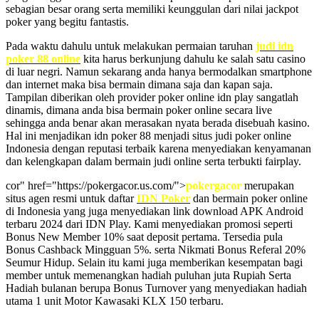
sebagian besar orang serta memiliki keunggulan dari nilai jackpot
poker yang begitu fantastis.
Pada waktu dahulu untuk melakukan permaian taruhan
judi idn
poker 88 online
kita harus berkunjung dahulu ke salah satu casino
di luar negri. Namun sekarang anda hanya bermodalkan smartphone
dan internet maka bisa bermain dimana saja dan kapan saja.
Tampilan diberikan oleh provider poker online idn play sangatlah
dinamis, dimana anda bisa bermain poker online secara live
sehingga anda benar akan merasakan nyata berada disebuah kasino.
Hal ini menjadikan idn poker 88 menjadi situs judi poker online
Indonesia dengan reputasi terbaik karena menyediakan kenyamanan
dan kelengkapan dalam bermain judi online serta terbukti fairplay.
cor" href="https://pokergacor.us.com/">
pokergacor
merupakan
situs agen resmi untuk daftar
IDN Poker
dan bermain poker online
di Indonesia yang juga menyediakan link download APK Android
terbaru 2024 dari IDN Play. Kami menyediakan promosi seperti
Bonus New Member 10% saat deposit pertama. Tersedia pula
Bonus Cashback Mingguan 5%. serta Nikmati Bonus Referal 20%
Seumur Hidup. Selain itu kami juga memberikan kesempatan bagi
member untuk memenangkan hadiah puluhan juta Rupiah Serta
Hadiah bulanan berupa Bonus Turnover yang menyediakan hadiah
utama 1 unit Motor Kawasaki KLX 150 terbaru.