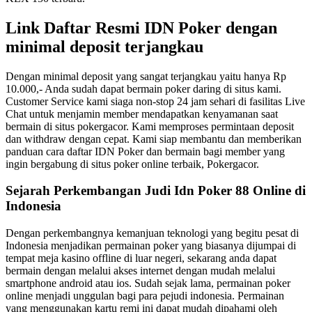
Link Daftar Resmi IDN Poker dengan
minimal deposit terjangkau
Dengan minimal deposit yang sangat terjangkau yaitu hanya Rp
10.000,- Anda sudah dapat bermain poker daring di situs kami.
Customer Service kami siaga non-stop 24 jam sehari di fasilitas Live
Chat untuk menjamin member mendapatkan kenyamanan saat
bermain di situs pokergacor. Kami memproses permintaan deposit
dan withdraw dengan cepat. Kami siap membantu dan memberikan
panduan cara daftar IDN Poker dan bermain bagi member yang
ingin bergabung di situs poker online terbaik, Pokergacor.
Sejarah Perkembangan Judi Idn Poker 88 Online di
Indonesia
Dengan perkembangnya kemanjuan teknologi yang begitu pesat di
Indonesia menjadikan permainan poker yang biasanya dijumpai di
tempat meja kasino offline di luar negeri, sekarang anda dapat
bermain dengan melalui akses internet dengan mudah melalui
smartphone android atau ios. Sudah sejak lama, permainan poker
online menjadi unggulan bagi para pejudi indonesia. Permainan
yang menggunakan kartu remi ini dapat mudah dipahami oleh