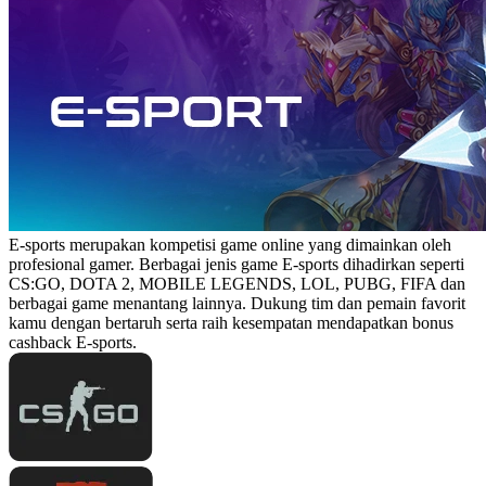
E-sports merupakan kompetisi game online yang dimainkan oleh
profesional gamer. Berbagai jenis game E-sports dihadirkan seperti
CS:GO, DOTA 2, MOBILE LEGENDS, LOL, PUBG, FIFA dan
berbagai game menantang lainnya. Dukung tim dan pemain favorit
kamu dengan bertaruh serta raih kesempatan mendapatkan bonus
cashback E-sports.