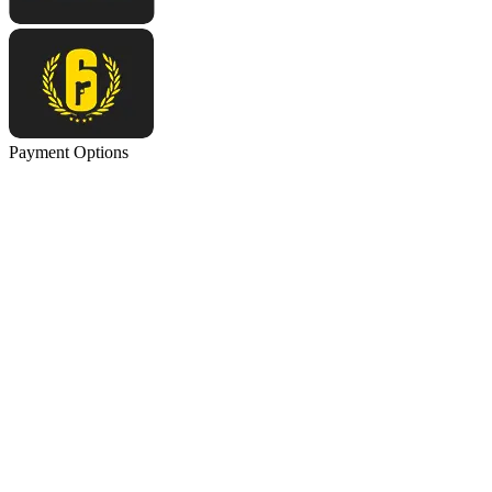
Payment Options