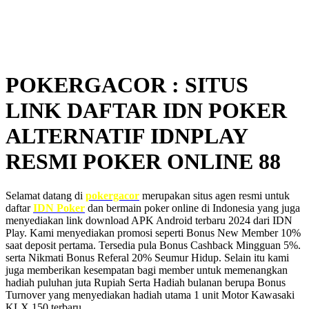
POKERGACOR : SITUS
LINK DAFTAR IDN POKER
ALTERNATIF IDNPLAY
RESMI POKER ONLINE 88
Selamat datang di
pokergacor
merupakan situs agen resmi untuk
daftar
IDN Poker
dan bermain poker online di Indonesia yang juga
menyediakan link download APK Android terbaru 2024 dari IDN
Play. Kami menyediakan promosi seperti Bonus New Member 10%
saat deposit pertama. Tersedia pula Bonus Cashback Mingguan 5%.
serta Nikmati Bonus Referal 20% Seumur Hidup. Selain itu kami
juga memberikan kesempatan bagi member untuk memenangkan
hadiah puluhan juta Rupiah Serta Hadiah bulanan berupa Bonus
Turnover yang menyediakan hadiah utama 1 unit Motor Kawasaki
KLX 150 terbaru.