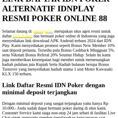
ALTERNATIF IDNPLAY
RESMI POKER ONLINE 88
Selamat datang di
pokergacor
merupakan situs agen resmi untuk
daftar
IDN Poker
dan bermain poker online di Indonesia yang juga
menyediakan link download APK Android terbaru 2024 dari IDN
Play. Kami menyediakan promosi seperti Bonus New Member 10%
saat deposit pertama. Tersedia pula Bonus Cashback Mingguan 5%.
serta Nikmati Bonus Referal 20% Seumur Hidup. Selain itu kami
juga memberikan kesempatan bagi member untuk memenangkan
hadiah puluhan juta Rupiah Serta Hadiah bulanan berupa Bonus
Turnover yang menyediakan hadiah utama 1 unit Motor Kawasaki
KLX 150 terbaru.
Link Daftar Resmi IDN Poker dengan
minimal deposit terjangkau
Dengan minimal deposit yang sangat terjangkau yaitu hanya Rp
10.000,- Anda sudah dapat bermain poker daring di situs kami.
Customer Service kami siaga non-stop 24 jam sehari di fasilitas Live
Chat untuk menjamin member mendapatkan kenyamanan saat