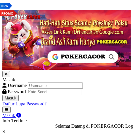
Masuk
Username
Password
Masuk
Daftar
Lupa Password?
Masuk
Info Terkini :
Selamat Datang di POKERGACOR Login, Daftar