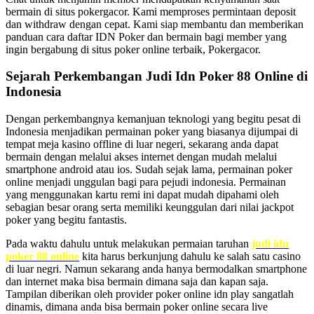
bermain di situs pokergacor. Kami memproses permintaan deposit
dan withdraw dengan cepat. Kami siap membantu dan memberikan
panduan cara daftar IDN Poker dan bermain bagi member yang
ingin bergabung di situs poker online terbaik, Pokergacor.
Sejarah Perkembangan Judi Idn Poker 88 Online di
Indonesia
Dengan perkembangnya kemanjuan teknologi yang begitu pesat di
Indonesia menjadikan permainan poker yang biasanya dijumpai di
tempat meja kasino offline di luar negeri, sekarang anda dapat
bermain dengan melalui akses internet dengan mudah melalui
smartphone android atau ios. Sudah sejak lama, permainan poker
online menjadi unggulan bagi para pejudi indonesia. Permainan
yang menggunakan kartu remi ini dapat mudah dipahami oleh
sebagian besar orang serta memiliki keunggulan dari nilai jackpot
poker yang begitu fantastis.
Pada waktu dahulu untuk melakukan permaian taruhan
judi idn
poker 88 online
kita harus berkunjung dahulu ke salah satu casino
di luar negri. Namun sekarang anda hanya bermodalkan smartphone
dan internet maka bisa bermain dimana saja dan kapan saja.
Tampilan diberikan oleh provider poker online idn play sangatlah
dinamis, dimana anda bisa bermain poker online secara live