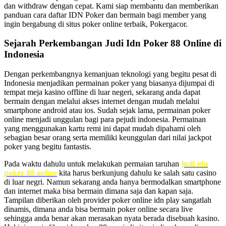
dan withdraw dengan cepat. Kami siap membantu dan memberikan
panduan cara daftar IDN Poker dan bermain bagi member yang
ingin bergabung di situs poker online terbaik, Pokergacor.
Sejarah Perkembangan Judi Idn Poker 88 Online di
Indonesia
Dengan perkembangnya kemanjuan teknologi yang begitu pesat di
Indonesia menjadikan permainan poker yang biasanya dijumpai di
tempat meja kasino offline di luar negeri, sekarang anda dapat
bermain dengan melalui akses internet dengan mudah melalui
smartphone android atau ios. Sudah sejak lama, permainan poker
online menjadi unggulan bagi para pejudi indonesia. Permainan
yang menggunakan kartu remi ini dapat mudah dipahami oleh
sebagian besar orang serta memiliki keunggulan dari nilai jackpot
poker yang begitu fantastis.
Pada waktu dahulu untuk melakukan permaian taruhan
judi idn
poker 88 online
kita harus berkunjung dahulu ke salah satu casino
di luar negri. Namun sekarang anda hanya bermodalkan smartphone
dan internet maka bisa bermain dimana saja dan kapan saja.
Tampilan diberikan oleh provider poker online idn play sangatlah
dinamis, dimana anda bisa bermain poker online secara live
sehingga anda benar akan merasakan nyata berada disebuah kasino.