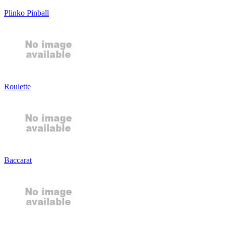
Plinko Pinball
Roulette
Baccarat