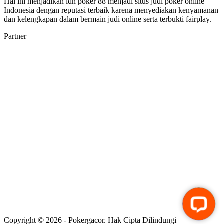
Hal ini menjadikan idn poker 88 menjadi situs judi poker online
Indonesia dengan reputasi terbaik karena menyediakan kenyamanan
dan kelengkapan dalam bermain judi online serta terbukti fairplay.
Partner
Copyright © 2026 - Pokergacor. Hak Cipta Dilindungi