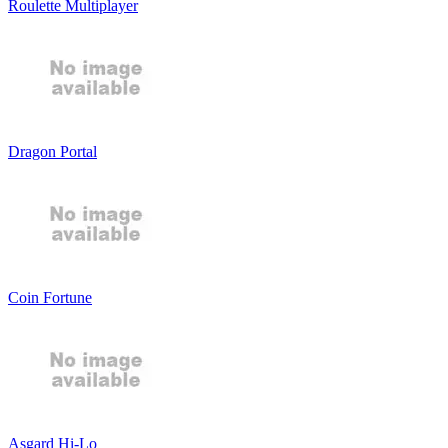
Roulette Multiplayer
Dragon Portal
Coin Fortune
Asgard Hi-Lo