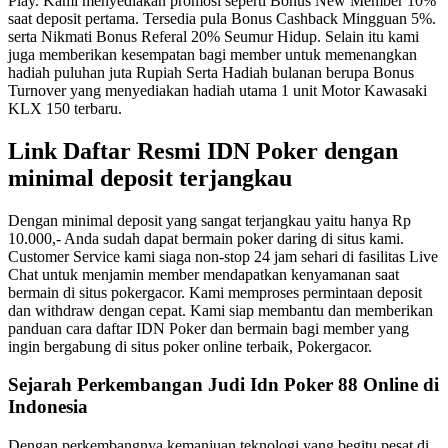
Play. Kami menyediakan promosi seperti Bonus New Member 10%
saat deposit pertama. Tersedia pula Bonus Cashback Mingguan 5%.
serta Nikmati Bonus Referal 20% Seumur Hidup. Selain itu kami
juga memberikan kesempatan bagi member untuk memenangkan
hadiah puluhan juta Rupiah Serta Hadiah bulanan berupa Bonus
Turnover yang menyediakan hadiah utama 1 unit Motor Kawasaki
KLX 150 terbaru.
Link Daftar Resmi IDN Poker dengan
minimal deposit terjangkau
Dengan minimal deposit yang sangat terjangkau yaitu hanya Rp
10.000,- Anda sudah dapat bermain poker daring di situs kami.
Customer Service kami siaga non-stop 24 jam sehari di fasilitas Live
Chat untuk menjamin member mendapatkan kenyamanan saat
bermain di situs pokergacor. Kami memproses permintaan deposit
dan withdraw dengan cepat. Kami siap membantu dan memberikan
panduan cara daftar IDN Poker dan bermain bagi member yang
ingin bergabung di situs poker online terbaik, Pokergacor.
Sejarah Perkembangan Judi Idn Poker 88 Online di
Indonesia
Dengan perkembangnya kemanjuan teknologi yang begitu pesat di