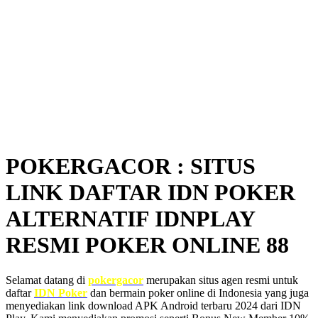
POKERGACOR : SITUS
LINK DAFTAR IDN POKER
ALTERNATIF IDNPLAY
RESMI POKER ONLINE 88
Selamat datang di
pokergacor
merupakan situs agen resmi untuk
daftar
IDN Poker
dan bermain poker online di Indonesia yang juga
menyediakan link download APK Android terbaru 2024 dari IDN